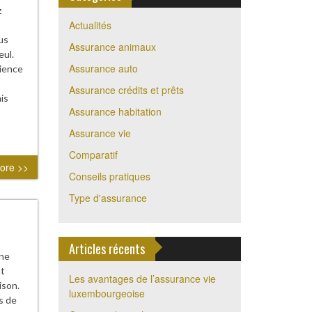
z
Actualités
us
Assurance animaux
eul.
Assurance auto
ience
Assurance crédits et prêts
is
Assurance habitation
Assurance vie
Comparatif
ore >>
Conseils pratiques
Type d'assurance
Articles récents
une
nt
Les avantages de l’assurance vie
ison.
luxembourgeoise
s de